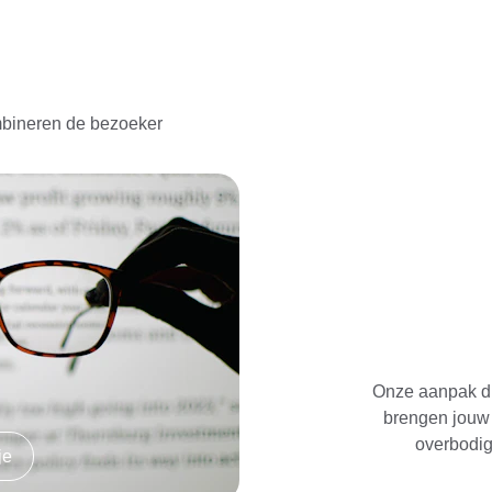
mbineren de bezoeker 
Onze aanpak dr
brengen jouw 
overbodig
je